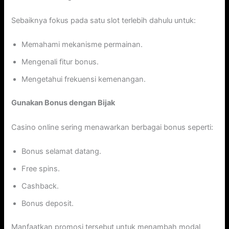
Sebaiknya fokus pada satu slot terlebih dahulu untuk:
Memahami mekanisme permainan.
Mengenali fitur bonus.
Mengetahui frekuensi kemenangan.
Gunakan Bonus dengan Bijak
Casino online sering menawarkan berbagai bonus seperti:
Bonus selamat datang.
Free spins.
Cashback.
Bonus deposit.
Manfaatkan promosi tersebut untuk menambah modal