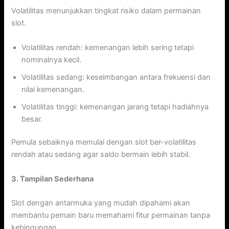
Volatilitas menunjukkan tingkat risiko dalam permainan
slot.
Volatilitas rendah: kemenangan lebih sering tetapi
nominalnya kecil.
Volatilitas sedang: keseimbangan antara frekuensi dan
nilai kemenangan.
Volatilitas tinggi: kemenangan jarang tetapi hadiahnya
besar.
Pemula sebaiknya memulai dengan slot ber-volatilitas
rendah atau sedang agar saldo bermain lebih stabil.
3. Tampilan Sederhana
Slot dengan antarmuka yang mudah dipahami akan
membantu pemain baru memahami fitur permainan tanpa
kebingungan.