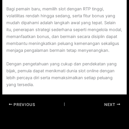
Bagi pemain baru, memilih slot dengan RTP tinggi,
volatilitas rendah hingga sedang, serta fitur bonus yang
mudah dipahami adalah langkah awal yang tepat. Selain
itu, penerapan strategi sederhana seperti mengelola modal,
memanfaatkan bonus, dan bermain secara disiplin dapat
membantu meningkatkan peluang kemenangan sekaligus
menjaga pengalaman bermain tetap menyenangkan.
Dengan pengetahuan yang cukup dan pendekatan yang
bijak, pemula dapat menikmati dunia slot online dengan
lebih percaya diri serta memaksimalkan setiap peluang
yang tersedia.
PREVIOUS
NEXT