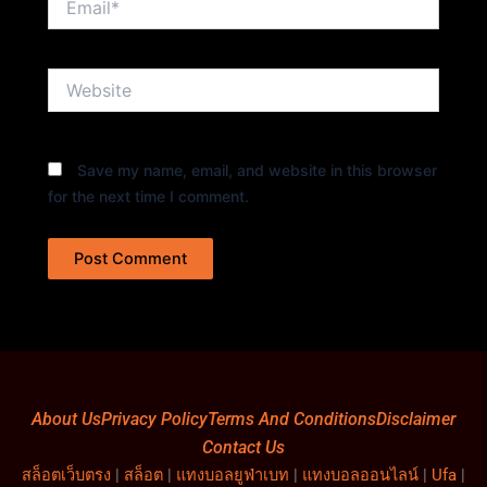
Website
Save my name, email, and website in this browser
for the next time I comment.
About Us
Privacy Policy
Terms And Conditions
Disclaimer
Contact Us
สล็อตเว็บตรง
|
สล็อต
|
แทงบอลยูฟ่าเบท
|
แทงบอลออนไลน์
|
Ufa
|