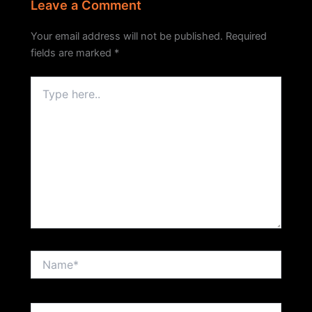
Leave a Comment
Your email address will not be published.
Required
fields are marked
*
Type
here..
Name*
Email*