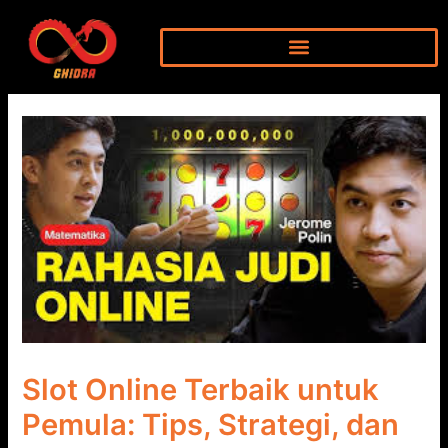
Skip
to
content
Slot Online Terbaik untuk
Pemula: Tips, Strategi, dan