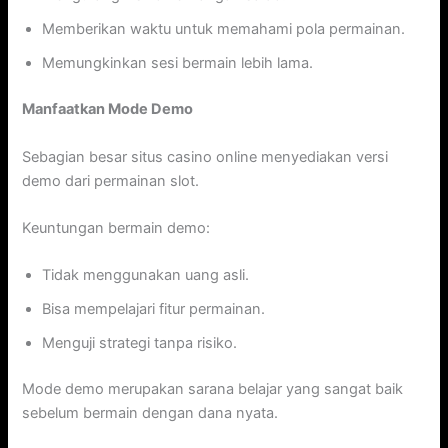
Memberikan waktu untuk memahami pola permainan.
Memungkinkan sesi bermain lebih lama.
Manfaatkan Mode Demo
Sebagian besar situs casino online menyediakan versi
demo dari permainan slot.
Keuntungan bermain demo:
Tidak menggunakan uang asli.
Bisa mempelajari fitur permainan.
Menguji strategi tanpa risiko.
Mode demo merupakan sarana belajar yang sangat baik
sebelum bermain dengan dana nyata.