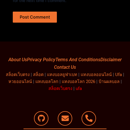
for the next time I comment.
About Us
Privacy Policy
Terms And Conditions
Disclaimer
Contact Us
สล็อตเว็บตรง
|
สล็อต
|
แทงบอลยูฟ่าเบท
|
แทงบอลออนไลน์
|
Ufa
|
หวยออนไลน์
|
แทงบอลโลก
|
แทงบอลโลก 2026
|
บ้านผลบอล
|
สล็อตเว็บตรง
|
ufa
G
E
P
i
n
h
t
v
o