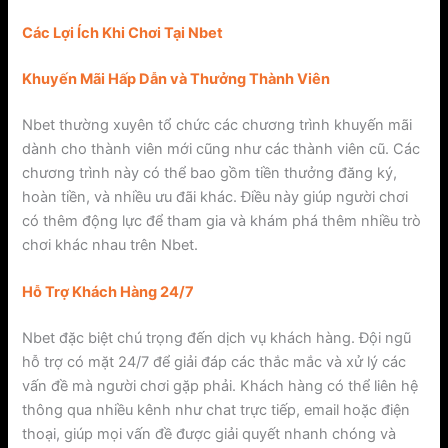
Các Lợi Ích Khi Chơi Tại Nbet
Khuyến Mãi Hấp Dẫn và Thưởng Thành Viên
Nbet thường xuyên tổ chức các chương trình khuyến mãi
dành cho thành viên mới cũng như các thành viên cũ. Các
chương trình này có thể bao gồm tiền thưởng đăng ký,
hoàn tiền, và nhiều ưu đãi khác. Điều này giúp người chơi
có thêm động lực để tham gia và khám phá thêm nhiều trò
chơi khác nhau trên Nbet.
Hỗ Trợ Khách Hàng 24/7
Nbet đặc biệt chú trọng đến dịch vụ khách hàng. Đội ngũ
hỗ trợ có mặt 24/7 để giải đáp các thắc mắc và xử lý các
vấn đề mà người chơi gặp phải. Khách hàng có thể liên hệ
thông qua nhiều kênh như chat trực tiếp, email hoặc điện
thoại, giúp mọi vấn đề được giải quyết nhanh chóng và