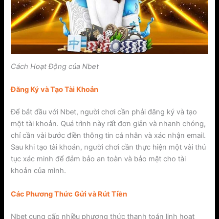
Cách Hoạt Động của Nbet
Đăng Ký và Tạo Tài Khoản
Để bắt đầu với Nbet, người chơi cần phải đăng ký và tạo
một tài khoản. Quá trình này rất đơn giản và nhanh chóng,
chỉ cần vài bước điền thông tin cá nhân và xác nhận email.
Sau khi tạo tài khoản, người chơi cần thực hiện một vài thủ
tục xác minh để đảm bảo an toàn và bảo mật cho tài
khoản của mình.
Các Phương Thức Gửi và Rút Tiền
Nbet cung cấp nhiều phương thức thanh toán linh hoạt