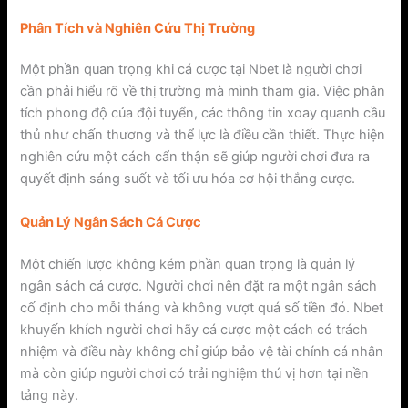
Phân Tích và Nghiên Cứu Thị Trường
Một phần quan trọng khi cá cược tại Nbet là người chơi
cần phải hiểu rõ về thị trường mà mình tham gia. Việc phân
tích phong độ của đội tuyển, các thông tin xoay quanh cầu
thủ như chấn thương và thể lực là điều cần thiết. Thực hiện
nghiên cứu một cách cẩn thận sẽ giúp người chơi đưa ra
quyết định sáng suốt và tối ưu hóa cơ hội thắng cược.
Quản Lý Ngân Sách Cá Cược
Một chiến lược không kém phần quan trọng là quản lý
ngân sách cá cược. Người chơi nên đặt ra một ngân sách
cố định cho mỗi tháng và không vượt quá số tiền đó. Nbet
khuyến khích người chơi hãy cá cược một cách có trách
nhiệm và điều này không chỉ giúp bảo vệ tài chính cá nhân
mà còn giúp người chơi có trải nghiệm thú vị hơn tại nền
tảng này.