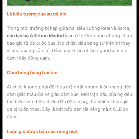
Là biểu tượng của sự nỗ lực
Trong môi trường bị kẹp giữa hai siêu cường Real và Barca,
câu lạc bộ Atlético Madrid
luôn ở thế khó hơn nhưng chưa
bao giờ từ bỏ cuộc đua. Họ chiến đấu bằng sự kiên trì thay
vì hào quang sẵn có. Điều này khiến nhiều người hâm mộ
cảm thấy đồng cảm.
Chơi bóng bằng trái tim
Atletico không phải đội hoa mỹ nhất nhưng luôn mang đến
cảm giác máu lửa và giàu cảm xúc. Mỗi trận đấu của họ đều
thể hiện tinh thần chiến đấu đến cùng, thứ khiến khán giả
dễ bị cuốn theo. Đây là nét hấp dẫn rất riêng mà ít CLB có
được.
Luôn giữ được bản sắc riêng biệt