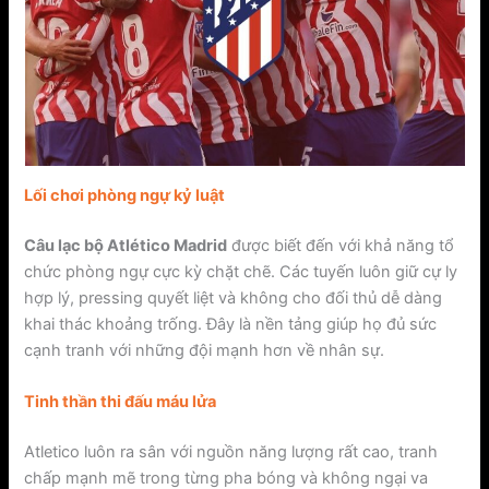
Lối chơi phòng ngự kỷ luật
Câu lạc bộ Atlético Madrid
được biết đến với khả năng tổ
chức phòng ngự cực kỳ chặt chẽ. Các tuyến luôn giữ cự ly
hợp lý, pressing quyết liệt và không cho đối thủ dễ dàng
khai thác khoảng trống. Đây là nền tảng giúp họ đủ sức
cạnh tranh với những đội mạnh hơn về nhân sự.
Tinh thần thi đấu máu lửa
Atletico luôn ra sân với nguồn năng lượng rất cao, tranh
chấp mạnh mẽ trong từng pha bóng và không ngại va