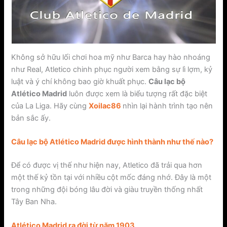
Không sở hữu lối chơi hoa mỹ như Barca hay hào nhoáng
như Real, Atletico chinh phục người xem bằng sự lì lợm, kỷ
luật và ý chí không bao giờ khuất phục.
Câu lạc bộ
Atlético Madrid
luôn được xem là biểu tượng rất đặc biệt
của La Liga. Hãy cùng
Xoilac86
nhìn lại hành trình tạo nên
bản sắc ấy.
Câu lạc bộ Atlético Madrid được hình thành như thế nào?
Để có được vị thế như hiện nay, Atletico đã trải qua hơn
một thế kỷ tồn tại với nhiều cột mốc đáng nhớ. Đây là một
trong những đội bóng lâu đời và giàu truyền thống nhất
Tây Ban Nha.
Atlético Madrid ra đời từ năm 1903