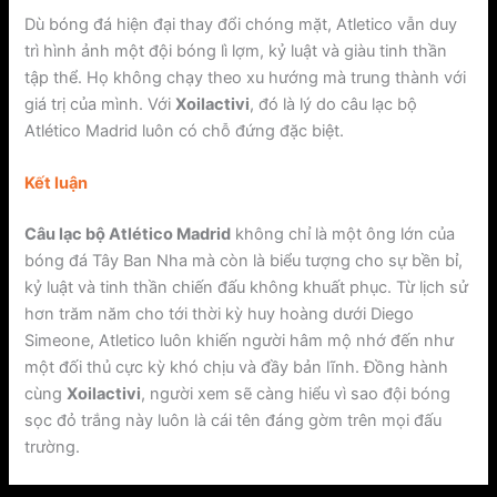
Dù bóng đá hiện đại thay đổi chóng mặt, Atletico vẫn duy
trì hình ảnh một đội bóng lì lợm, kỷ luật và giàu tinh thần
tập thể. Họ không chạy theo xu hướng mà trung thành với
giá trị của mình. Với
Xoilactivi
, đó là lý do câu lạc bộ
Atlético Madrid luôn có chỗ đứng đặc biệt.
Kết luận
Câu lạc bộ Atlético Madrid
không chỉ là một ông lớn của
bóng đá Tây Ban Nha mà còn là biểu tượng cho sự bền bỉ,
kỷ luật và tinh thần chiến đấu không khuất phục. Từ lịch sử
hơn trăm năm cho tới thời kỳ huy hoàng dưới Diego
Simeone, Atletico luôn khiến người hâm mộ nhớ đến như
một đối thủ cực kỳ khó chịu và đầy bản lĩnh. Đồng hành
cùng
Xoilactivi
, người xem sẽ càng hiểu vì sao đội bóng
sọc đỏ trắng này luôn là cái tên đáng gờm trên mọi đấu
trường.