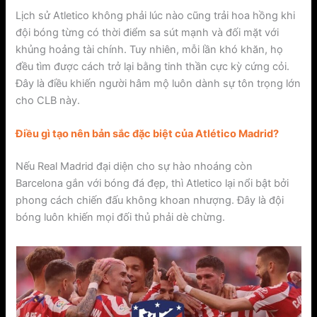
Lịch sử Atletico không phải lúc nào cũng trải hoa hồng khi
đội bóng từng có thời điểm sa sút mạnh và đối mặt với
khủng hoảng tài chính. Tuy nhiên, mỗi lần khó khăn, họ
đều tìm được cách trở lại bằng tinh thần cực kỳ cứng cỏi.
Đây là điều khiến người hâm mộ luôn dành sự tôn trọng lớn
cho CLB này.
Điều gì tạo nên bản sắc đặc biệt của Atlético Madrid?
Nếu Real Madrid đại diện cho sự hào nhoáng còn
Barcelona gắn với bóng đá đẹp, thì Atletico lại nổi bật bởi
phong cách chiến đấu không khoan nhượng. Đây là đội
bóng luôn khiến mọi đối thủ phải dè chừng.