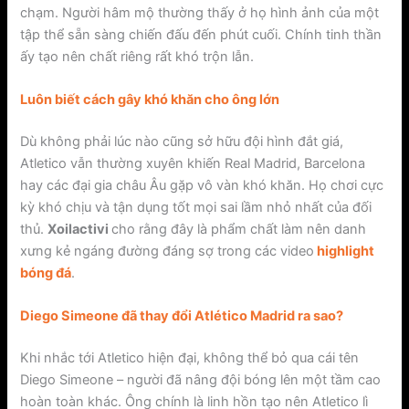
chạm. Người hâm mộ thường thấy ở họ hình ảnh của một
tập thể sẵn sàng chiến đấu đến phút cuối. Chính tinh thần
ấy tạo nên chất riêng rất khó trộn lẫn.
Luôn biết cách gây khó khăn cho ông lớn
Dù không phải lúc nào cũng sở hữu đội hình đắt giá,
Atletico vẫn thường xuyên khiến Real Madrid, Barcelona
hay các đại gia châu Âu gặp vô vàn khó khăn. Họ chơi cực
kỳ khó chịu và tận dụng tốt mọi sai lầm nhỏ nhất của đối
thủ.
Xoilactivi
cho rằng đây là phẩm chất làm nên danh
xưng kẻ ngáng đường đáng sợ trong các video
highlight
bóng đá
.
Diego Simeone đã thay đổi Atlético Madrid ra sao?
Khi nhắc tới Atletico hiện đại, không thể bỏ qua cái tên
Diego Simeone – người đã nâng đội bóng lên một tầm cao
hoàn toàn khác. Ông chính là linh hồn tạo nên Atletico lì